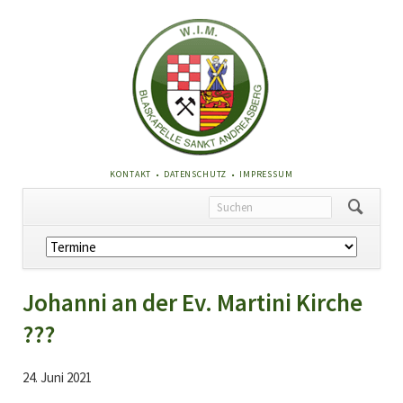
NAVIGATION
KONTAKT
DATENSCHUTZ
IMPRESSUM
ÜBERSPRINGEN
Navigation
überspringen
Johanni an der Ev. Martini Kirche
???
24. Juni 2021