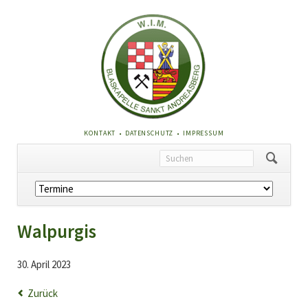
NAVIGATION
KONTAKT
DATENSCHUTZ
IMPRESSUM
ÜBERSPRINGEN
Navigation
überspringen
Walpurgis
30. April 2023
Zurück