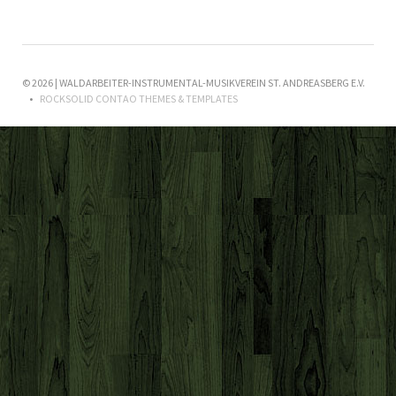
© 2026 | WALDARBEITER-INSTRUMENTAL-MUSIKVEREIN ST. ANDREASBERG E.V.
ROCKSOLID CONTAO THEMES & TEMPLATES