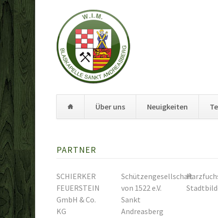
Über uns
Neuigkeiten
Te
Navigation
überspringen
PARTNER
SCHIERKER
Schützengesellschaft
Harzfuch
FEUERSTEIN
von 1522 e.V.
Stadtbild
GmbH & Co.
Sankt
KG
Andreasberg