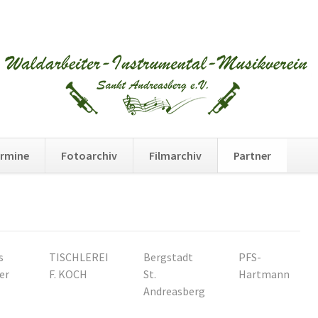
Na
rmine
Fotoarchiv
Filmarchiv
Partner
üb
s
TISCHLEREI
Bergstadt
PFS-
er
F. KOCH
St.
Hartmann
Andreasberg