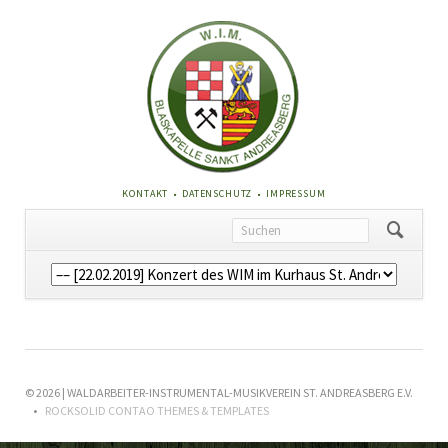
NAVIGATION
KONTAKT
DATENSCHUTZ
IMPRESSUM
ÜBERSPRINGEN
Navigation
überspringen
© 2026 | WALDARBEITER-INSTRUMENTAL-MUSIKVEREIN ST. ANDREASBERG E.V.
ROCKSOLID CONTAO THEMES & TEMPLATES