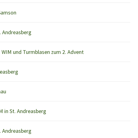
 Samson
. Andreasberg
s WIM und Turmblasen zum 2. Advent
reasberg
nau
 in St. Andreasberg
t. Andreasberg