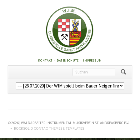
NAVIGATION
KONTAKT
DATENSCHUTZ
IMPRESSUM
ÜBERSPRINGEN
Navigation
überspringen
© 2026 | WALDARBEITER-INSTRUMENTAL-MUSIKVEREIN ST. ANDREASBERG E.V.
ROCKSOLID CONTAO THEMES & TEMPLATES