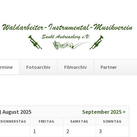
Na
rmine
Fotoarchiv
Filmarchiv
Partner
üb
August 2025
September 2025 >
DO
NNERSTAG
FR
EITAG
SA
MSTAG
SO
NNTAG
1
2
3