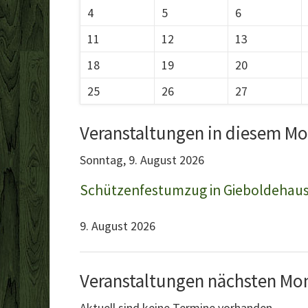
4
5
6
11
12
13
18
19
20
25
26
27
Veranstaltungen in diesem M
Sonntag,
9. August 2026
Schützenfestumzug in Gieboldehau
9. August 2026
Veranstaltungen nächsten Mo
Aktuell sind keine Termine vorhanden.