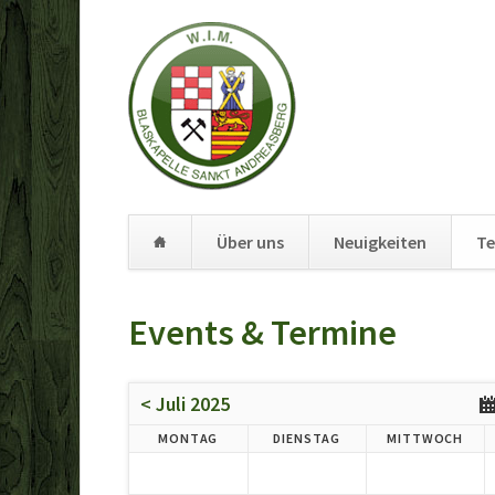
Über uns
Neuigkeiten
Te
Navigation
überspringen
Events & Termine
< Juli 2025
MO
NTAG
DI
ENSTAG
MI
TTWOCH