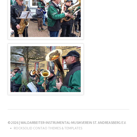
© 2026 | WALDARBEITER-INSTRUMENTAL-MUSIKVEREIN ST. ANDREASBERG E.V.
ROCKSOLID CONTAO THEMES & TEMPLATES